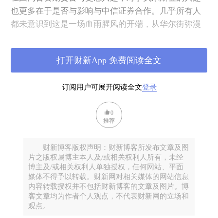
也更多在于是否与影响与中信证券合作。几乎所有人
都未意识到这是一场血雨腥风的开端，从华尔街弥漫
到全球。
打开财新App 免费阅读全文
当年，我也在这场聚会中，作为年轻的财经记者，谈
不上有先见之明，但这一收购价格之低也让我琢磨思
订阅用户可展开阅读全文
登录
量，这家曾经挺过大萧条的公司最高价172.69美元
——事后披露的资料来看，这成交背后凝聚了美国财
0
经界以及华尔街巨头好几个不眠周末加班以及殚精竭
推荐
力的斡旋努力，又有谁知道，随后还有雷曼兄弟、
AIG、花旗樱花等巨头坍塌。
财新博客版权声明：财新博客所发布文章及图
片之版权属博主本人及/或相关权利人所有，未经
博主及/或相关权利人单独授权，任何网站、平面
但是，和我的同行一样，市场并没有意识到华尔街即
媒体不得予以转载。财新网对相关媒体的网站信息
将血流成河，全球市场谁也不能置身之外。就在半年
内容转载授权并不包括财新博客的文章及图片。博
前，我和当时担任德意志银行的全球首席经济学家诺
客文章均为作者个人观点，不代表财新网的立场和
观点。
贝特•沃尔特博士(Prof.Norbert Walter)聊起次贷危机及