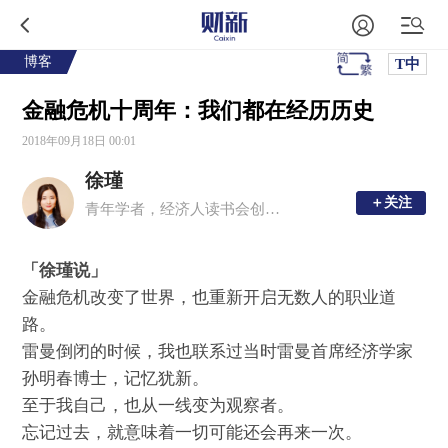
博客
T中
金融危机十周年：我们都在经历历史
2018年09月18日 00:01
徐瑾
＋关注
＋关注
青年学者，经济人读书会创始人， FT中文网财经版块主编
「徐瑾说」
金融危机改变了世界，也重新开启无数人的职业道
路。
雷曼倒闭的时候，我也联系过当时雷曼首席经济学家
孙明春博士，记忆犹新。
至于我自己，也从一线变为观察者。
忘记过去，就意味着一切可能还会再来一次。